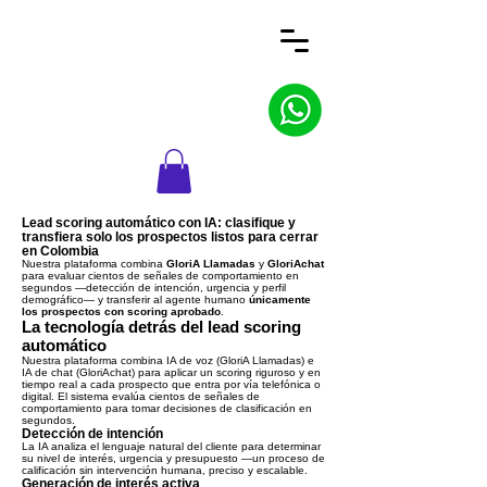
Lead scoring automático con IA: clasifique y
transfiera solo los prospectos listos para cerrar
en Colombia
Nuestra plataforma combina
GloriA Llamadas
y
GloriAchat
para evaluar cientos de señales de comportamiento en
segundos —detección de intención, urgencia y perfil
demográfico— y transferir al agente humano
únicamente
los prospectos con scoring aprobado
.
La tecnología detrás del lead scoring
automático
Nuestra plataforma combina IA de voz (GloriA Llamadas) e
IA de chat (GloriAchat) para aplicar un scoring riguroso y en
tiempo real a cada prospecto que entra por vía telefónica o
digital. El sistema evalúa cientos de señales de
comportamiento para tomar decisiones de clasificación en
segundos.
Detección de intención
La IA analiza el lenguaje natural del cliente para determinar
su nivel de interés, urgencia y presupuesto —un proceso de
calificación sin intervención humana, preciso y escalable.
Generación de interés activa