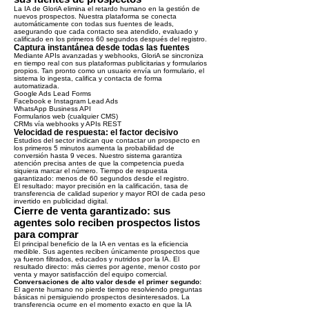
La IA de GloriA elimina el retardo humano en la gestión de
nuevos prospectos. Nuestra plataforma se conecta
automáticamente con todas sus fuentes de leads,
asegurando que cada contacto sea atendido, evaluado y
calificado en los primeros 60 segundos después del registro.
Captura instantánea desde todas las fuentes
Mediante APIs avanzadas y webhooks, GloriA se sincroniza
en tiempo real con sus plataformas publicitarias y formularios
propios. Tan pronto como un usuario envía un formulario, el
sistema lo ingesta, califica y contacta de forma
automatizada.
Google Ads Lead Forms
Facebook e Instagram Lead Ads
WhatsApp Business API
Formularios web (cualquier CMS)
CRMs vía webhooks y APIs REST
Velocidad de respuesta: el factor decisivo
Estudios del sector indican que contactar un prospecto en
los primeros 5 minutos aumenta la probabilidad de
conversión hasta 9 veces. Nuestro sistema garantiza
atención precisa antes de que la competencia pueda
siquiera marcar el número. Tiempo de respuesta
garantizado: menos de 60 segundos desde el registro.
El resultado: mayor precisión en la calificación, tasa de
transferencia de calidad superior y mayor ROI de cada peso
invertido en publicidad digital.
Cierre de venta garantizado: sus
agentes solo reciben prospectos listos
para comprar
El principal beneficio de la IA en ventas es la eficiencia
medible. Sus agentes reciben únicamente prospectos que
ya fueron filtrados, educados y nutridos por la IA. El
resultado directo: más cierres por agente, menor costo por
venta y mayor satisfacción del equipo comercial.
Conversaciones de alto valor desde el primer segundo:
El agente humano no pierde tiempo resolviendo preguntas
básicas ni persiguiendo prospectos desinteresados. La
transferencia ocurre en el momento exacto en que la IA