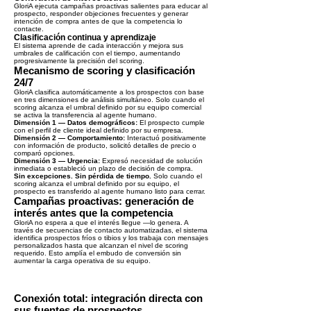
GloriA ejecuta campañas proactivas salientes para educar al
prospecto, responder objeciones frecuentes y generar
intención de compra antes de que la competencia lo
contacte.
Clasificación continua y aprendizaje
El sistema aprende de cada interacción y mejora sus
umbrales de calificación con el tiempo, aumentando
progresivamente la precisión del scoring.
Mecanismo de scoring y clasificación
24/7
GloriA clasifica automáticamente a los prospectos con base
en tres dimensiones de análisis simultáneo. Solo cuando el
scoring alcanza el umbral definido por su equipo comercial
se activa la transferencia al agente humano.
Dimensión 1 — Datos demográficos:
El prospecto cumple
con el perfil de cliente ideal definido por su empresa.
Dimensión 2 — Comportamiento:
Interactuó positivamente
con información de producto, solicitó detalles de precio o
comparó opciones.
Dimensión 3 — Urgencia:
Expresó necesidad de solución
inmediata o estableció un plazo de decisión de compra.
Sin excepciones. Sin pérdida de tiempo.
Solo cuando el
scoring alcanza el umbral definido por su equipo, el
prospecto es transferido al agente humano listo para cerrar.
Campañas proactivas: generación de
interés antes que la competencia
GloriA no espera a que el interés llegue —lo genera. A
través de secuencias de contacto automatizadas, el sistema
identifica prospectos fríos o tibios y los trabaja con mensajes
personalizados hasta que alcanzan el nivel de scoring
requerido. Esto amplía el embudo de conversión sin
aumentar la carga operativa de su equipo.
Conexión total: integración directa con
sus fuentes de prospectos